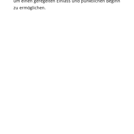
um einen geregelten Einlass und pünktlichen Beginn
zu ermöglichen.