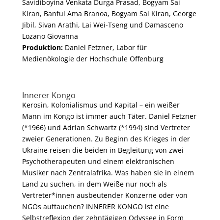
Savidiboyina Venkata Durga Prasad, Bogyam Sai
Kiran, Banful Ama Branoa, Bogyam Sai Kiran, George
Jibil, Sivan Arathi, Lai Wei-Tseng und Damasceno
Lozano Giovanna
Produktion:
Daniel Fetzner, Labor für
Medienökologie der Hochschule Offenburg
Innerer Kongo
Kerosin, Kolonialismus und Kapital – ein weißer
Mann im Kongo ist immer auch Täter. Daniel Fetzner
(*1966) und Adrian Schwartz (*1994) sind Vertreter
zweier Generationen. Zu Beginn des Krieges in der
Ukraine reisen die beiden in Begleitung von zwei
Psychotherapeuten und einem elektronischen
Musiker nach Zentralafrika. Was haben sie in einem
Land zu suchen, in dem Weiße nur noch als
Vertreter*innen ausbeutender Konzerne oder von
NGOs auftauchen? INNERER KONGO ist eine
Selbstreflexion der zehntägigen Odyssee in Form