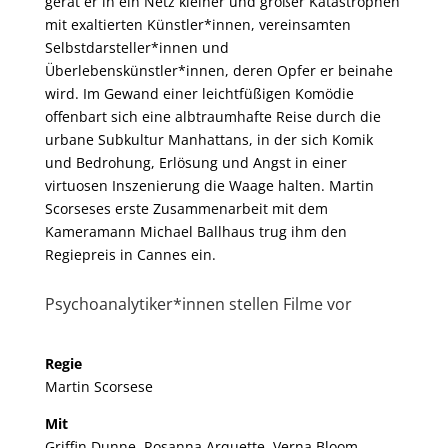
gerät er in ein Netz kleiner und großer Katastrophen
mit exaltierten Künstler*innen, vereinsamten
Selbstdarsteller*innen und
Überlebenskünstler*innen, deren Opfer er beinahe
wird. Im Gewand einer leichtfüßigen Komödie
offenbart sich eine albtraumhafte Reise durch die
urbane Subkultur Manhattans, in der sich Komik
und Bedrohung, Erlösung und Angst in einer
virtuosen Inszenierung die Waage halten. Martin
Scorseses erste Zusammenarbeit mit dem
Kameramann Michael Ballhaus trug ihm den
Regiepreis in Cannes ein.
Psychoanalytiker*innen stellen Filme vor
Regie
Martin Scorsese
Mit
Griffin Dunne, Rosanna Arquette, Verna Bloom