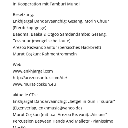
in Kooperation mit Tamburi Mundi
Besetzung:
Enkhjargal Dandarvaanchig: Gesang, Morin Chuur
(Pferdekopfgeige)
Baadma, Baaka & Otgoo Samdandamba: Gesang,
Tovshuur (mongolische Laute)
Arezoo Rezvani: Santur (persisches Hackbrett)
Murat Coşkun: Rahmentrommeln
Web:
www.enkhjargal.com
http://arezoosantur.com/de/
www.murat-coskun.eu
aktuelle CDs:
Enkhjargal Dandarvaanchig: „Setgeliin Gunii Tsuurai“
(Eigenverlag, enkhmusic@yahoo.de)
Murat Coşkun (mit u.a. Arezoo Rezvani): „Visions“ –
Percussion Between Hands And Mallets“ (Pianissimo
Musik)