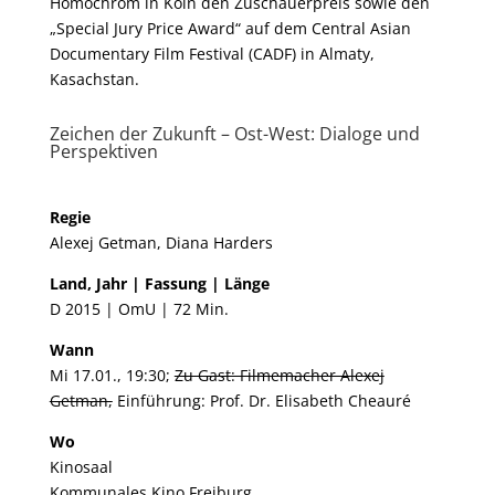
Homochrom in Köln den Zuschauerpreis sowie den
„Special Jury Price Award“ auf dem Central Asian
Documentary Film Festival (CADF) in Almaty,
Kasachstan.
Zeichen der Zukunft – Ost-West: Dialoge und
Perspektiven
Regie​
Alexej Getman, Diana Harders
Land, Jahr | Fassung | Länge
D 2015 | OmU | 72 Min.
Wann
Mi 17.01., 19:30;
Zu Gast: Filmemacher Alexej
Getman,
Einführung: Prof. Dr. Elisabeth Cheauré
Wo
Kinosaal
Kommunales Kino Freiburg