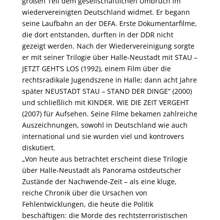
großen Teil dem gesellschaftlichen Umbruch im
wiedervereinigten Deutschland widmet. Er begann
seine Laufbahn an der DEFA. Erste Dokumentarfilme,
die dort entstanden, durften in der DDR nicht
gezeigt werden. Nach der Wiedervereinigung sorgte
er mit seiner Trilogie über Halle-Neustadt mit STAU –
JETZT GEHT’S LOS (1992), einem Film über die
rechtsradikale Jugendszene in Halle; dann acht Jahre
später NEUSTADT STAU – STAND DER DINGE“ (2000)
und schließlich mit KINDER. WIE DIE ZEIT VERGEHT
(2007) für Aufsehen. Seine Filme bekamen zahlreiche
Auszeichnungen, sowohl in Deutschland wie auch
international und sie wurden viel und kontrovers
diskutiert.
„Von heute aus betrachtet erscheint diese Trilogie
über Halle-Neustadt als Panorama ostdeutscher
Zustände der Nachwende-Zeit – als eine kluge,
reiche Chronik über die Ursachen von
Fehlentwicklungen, die heute die Politik
beschäftigen: die Morde des rechtsterroristischen